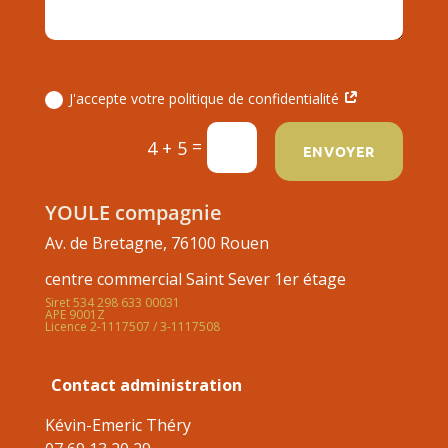
J'accepte votre politique de confidentialité
=
4 + 5
ENVOYER
YOULE compagnie
Av. de Bretagne, 76100 Rouen
centre commercial Saint Sever 1er étage
Siret 534 298 633 00031
APE 9001Z
Licence 2-1117507 / 3-1117508
Contact administration
Kévin-Emeric Théry